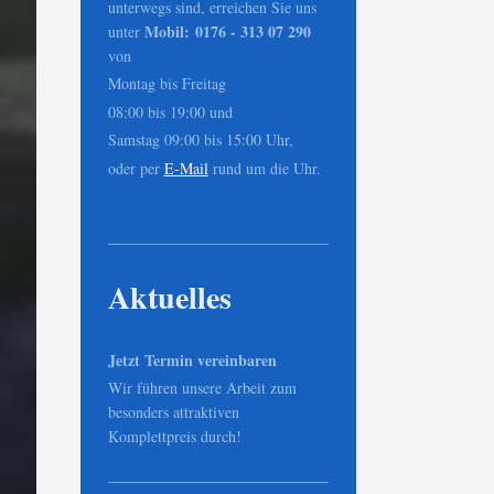
unterwegs sind, erreichen Sie uns
Mobil: 0176 - 313 07 290
unter
von
Montag bis Freitag
08:00 bis 19:00 und
Samstag 09:00 bis 15:00 Uhr,
oder per
E-Mail
rund um die Uhr.
Aktuelles
Jetzt Termin vereinbaren
Wir führen unsere Arbeit zum
besonders attraktiven
Komplettpreis durch!