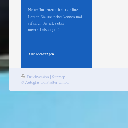
Neuer Internetauftritt online
Lernen Sie uns näher kennen und
erfahren Sie alles über
unsere Leistungen!
Alle Meldungen
Druckversion
|
Sitemap
© Autoglas Hofstädter GmbH