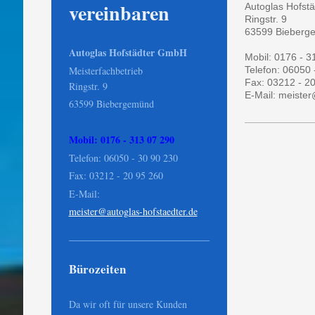
vereinbaren
Autoglas Hofst
Ringstr. 9
63599 Bieberg
Autoglas Hofstädter GmbH
Mobil: 0176 - 3
Meisterfachbetrieb
Telefon: 06050 
Fax: 03212 - 2
Ringstr. 9
E-Mail: meister
63599 Biebergemünd
Mobil: 0176 - 313 07 290
Telefon: 06050 - 30 90 230
Fax: 03212 - 20 95 260
E-Mail:
meister@autoglas-hofstaedter.de
Bürozeiten
Da wir oft für unsere Kunden